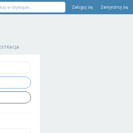
Zaloguj się
Zarejestruj się
ESTRACJA