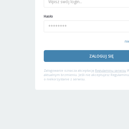
Hasło
ni
ZALOGUJ SIĘ
Zalogowanie oznacza akceptację
Regulaminu serwisu
W
aktualnym brzmieniu. Jeśli nie akceptujesz Regulaminu
o niekorzystanie z serwisu.