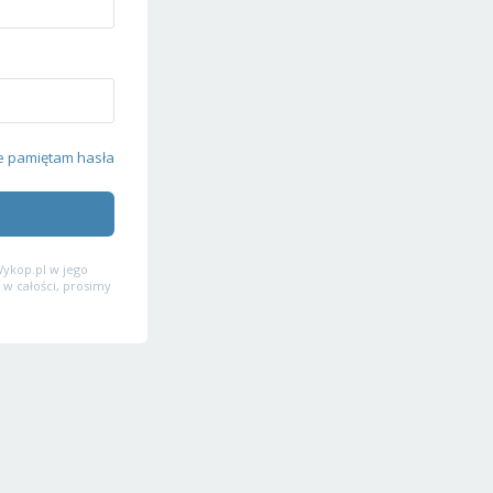
e pamiętam hasła
ykop.pl w jego
 w całości, prosimy