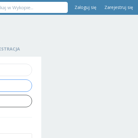
Zaloguj się
Zarejestruj się
ESTRACJA