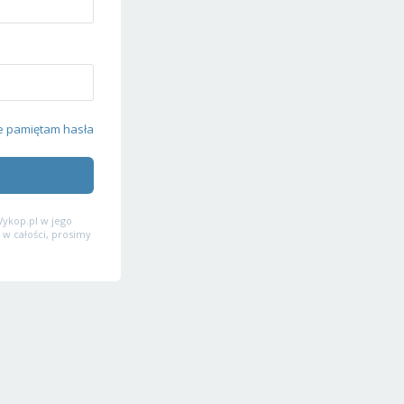
e pamiętam hasła
ykop.pl w jego
 w całości, prosimy