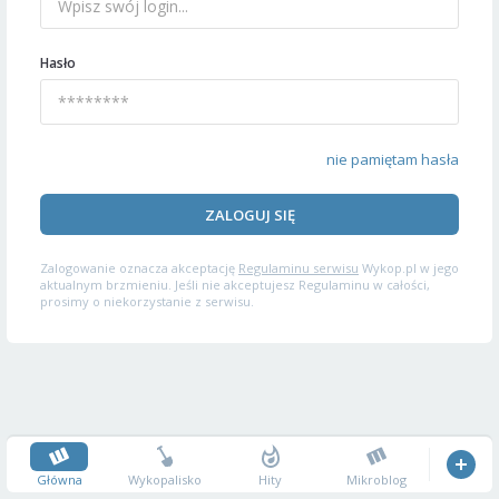
Hasło
nie pamiętam hasła
ZALOGUJ SIĘ
Zalogowanie oznacza akceptację
Regulaminu serwisu
Wykop.pl w jego
aktualnym brzmieniu. Jeśli nie akceptujesz Regulaminu w całości,
prosimy o niekorzystanie z serwisu.
Główna
Wykopalisko
Hity
Mikroblog