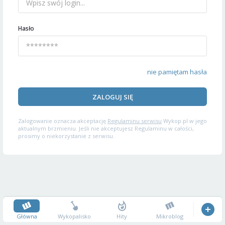
Hasło
nie pamiętam hasła
ZALOGUJ SIĘ
Zalogowanie oznacza akceptację
Regulaminu serwisu
Wykop.pl w jego
aktualnym brzmieniu. Jeśli nie akceptujesz Regulaminu w całości,
prosimy o niekorzystanie z serwisu.
Główna
Wykopalisko
Hity
Mikroblog