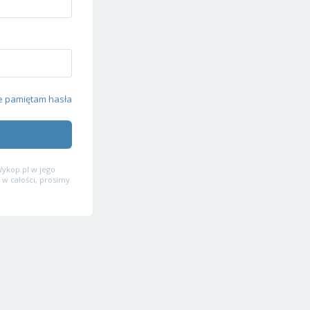
e pamiętam hasła
ykop.pl w jego
 w całości, prosimy