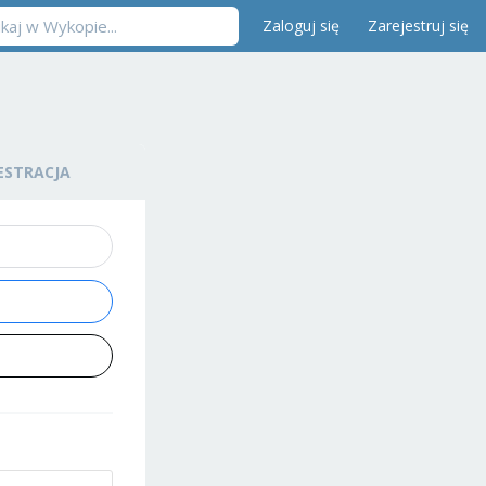
Zaloguj się
Zarejestruj się
ESTRACJA