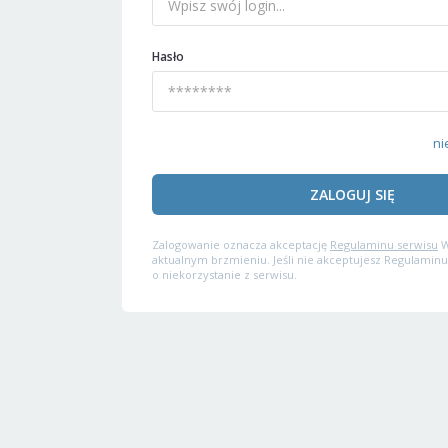
Hasło
ni
ZALOGUJ SIĘ
Zalogowanie oznacza akceptację
Regulaminu serwisu
W
aktualnym brzmieniu. Jeśli nie akceptujesz Regulaminu
o niekorzystanie z serwisu.