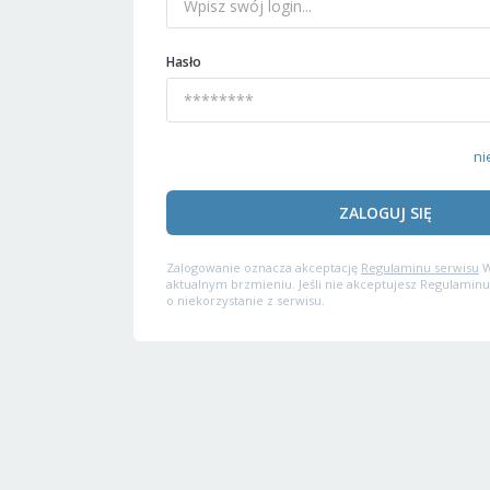
Hasło
ni
ZALOGUJ SIĘ
Zalogowanie oznacza akceptację
Regulaminu serwisu
W
aktualnym brzmieniu. Jeśli nie akceptujesz Regulaminu
o niekorzystanie z serwisu.