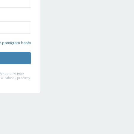
e pamiętam hasła
ykop.pl w jego
 w całości, prosimy