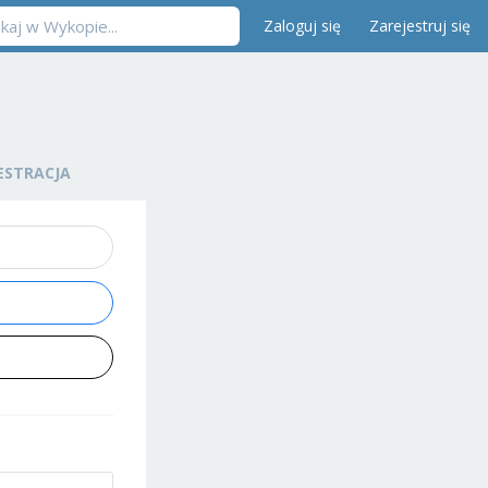
Zaloguj się
Zarejestruj się
ESTRACJA