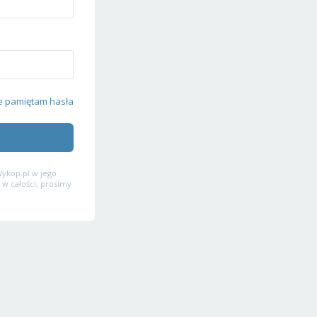
e pamiętam hasła
ykop.pl w jego
 w całości, prosimy