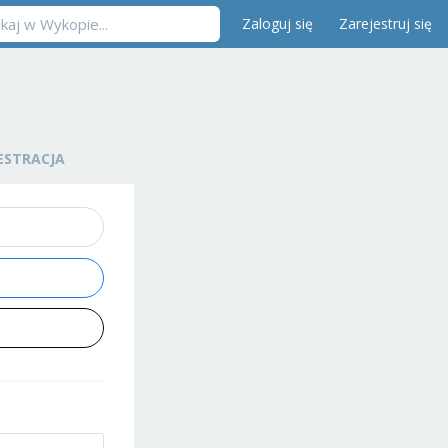
Zaloguj się
Zarejestruj się
ESTRACJA