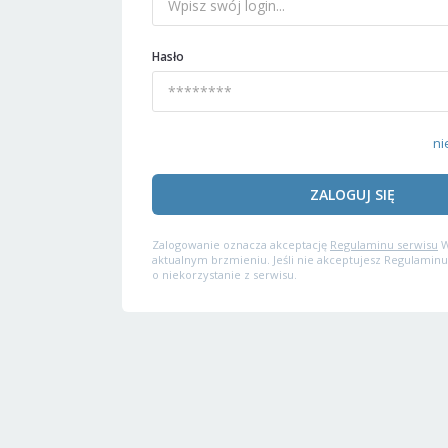
Hasło
ni
ZALOGUJ SIĘ
Zalogowanie oznacza akceptację
Regulaminu serwisu
W
aktualnym brzmieniu. Jeśli nie akceptujesz Regulaminu
o niekorzystanie z serwisu.