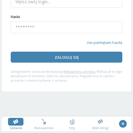
Hasło
nie pamiętam hasła
ZALOGUJ SIĘ
Zalogowanie oznacza akceptację
Regulaminu serwisu
Wykop.pl w jego
aktualnym brzmieniu. Jeśli nie akceptujesz Regulaminu w całości,
prosimy o niekorzystanie z serwisu.
Główna
Wykopalisko
Hity
Mikroblog