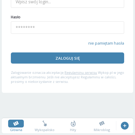
Hasło
nie pamiętam hasła
ZALOGUJ SIĘ
Zalogowanie oznacza akceptację
Regulaminu serwisu
Wykop.pl w jego
aktualnym brzmieniu. Jeśli nie akceptujesz Regulaminu w całości,
prosimy o niekorzystanie z serwisu.
Główna
Wykopalisko
Hity
Mikroblog