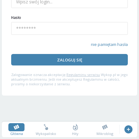
Hasło
nie pamiętam hasła
ZALOGUJ SIĘ
Zalogowanie oznacza akceptację
Regulaminu serwisu
Wykop.pl w jego
aktualnym brzmieniu. Jeśli nie akceptujesz Regulaminu w całości,
prosimy o niekorzystanie z serwisu.
Główna
Wykopalisko
Hity
Mikroblog