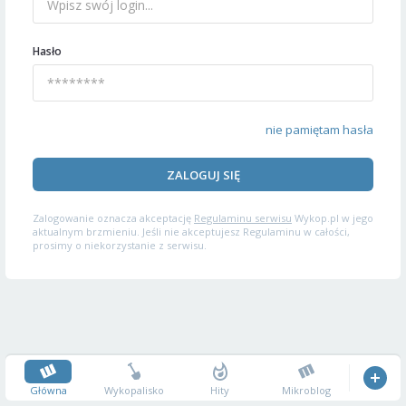
Hasło
nie pamiętam hasła
ZALOGUJ SIĘ
Zalogowanie oznacza akceptację
Regulaminu serwisu
Wykop.pl w jego
aktualnym brzmieniu. Jeśli nie akceptujesz Regulaminu w całości,
prosimy o niekorzystanie z serwisu.
Główna
Wykopalisko
Hity
Mikroblog