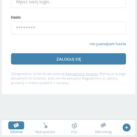
Hasło
nie pamiętam hasła
ZALOGUJ SIĘ
Zalogowanie oznacza akceptację
Regulaminu serwisu
Wykop.pl w jego
aktualnym brzmieniu. Jeśli nie akceptujesz Regulaminu w całości,
prosimy o niekorzystanie z serwisu.
Główna
Wykopalisko
Hity
Mikroblog