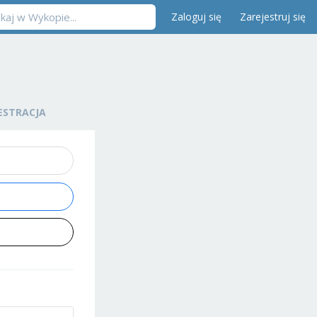
Zaloguj się
Zarejestruj się
ESTRACJA