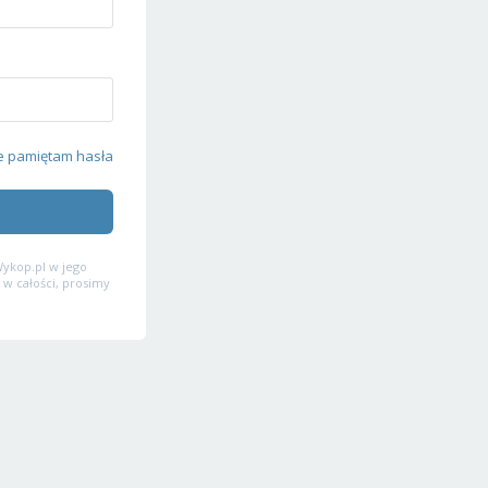
e pamiętam hasła
ykop.pl w jego
 w całości, prosimy