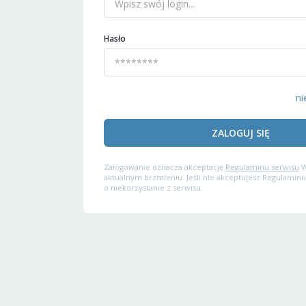
Hasło
ni
ZALOGUJ SIĘ
Zalogowanie oznacza akceptację
Regulaminu serwisu
W
aktualnym brzmieniu. Jeśli nie akceptujesz Regulaminu
o niekorzystanie z serwisu.