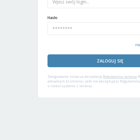
Hasło
ni
ZALOGUJ SIĘ
Zalogowanie oznacza akceptację
Regulaminu serwisu
W
aktualnym brzmieniu. Jeśli nie akceptujesz Regulaminu
o niekorzystanie z serwisu.