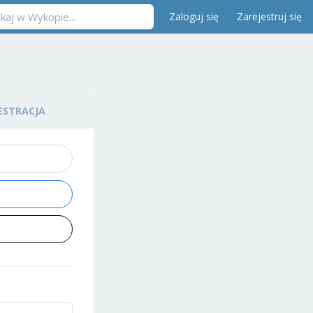
Zaloguj się
Zarejestruj się
ESTRACJA