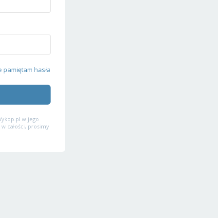
e pamiętam hasła
ykop.pl w jego
 w całości, prosimy