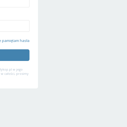
e pamiętam hasła
ykop.pl w jego
 w całości, prosimy