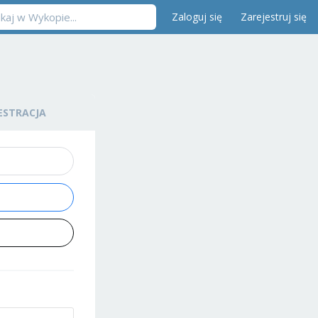
Zaloguj się
Zarejestruj się
ESTRACJA