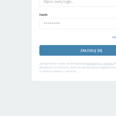
Hasło
ni
ZALOGUJ SIĘ
Zalogowanie oznacza akceptację
Regulaminu serwisu
W
aktualnym brzmieniu. Jeśli nie akceptujesz Regulaminu
o niekorzystanie z serwisu.