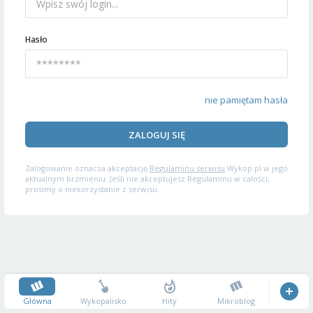
Hasło
nie pamiętam hasła
ZALOGUJ SIĘ
Zalogowanie oznacza akceptację
Regulaminu serwisu
Wykop.pl w jego
aktualnym brzmieniu. Jeśli nie akceptujesz Regulaminu w całości,
prosimy o niekorzystanie z serwisu.
Główna
Wykopalisko
Hity
Mikroblog