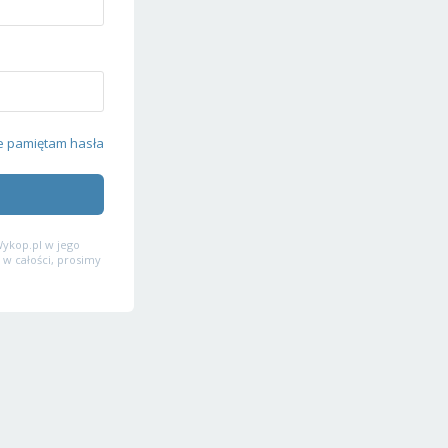
e pamiętam hasła
ykop.pl w jego
 w całości, prosimy