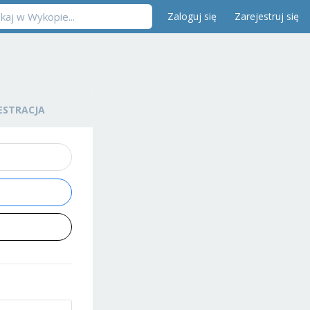
Zaloguj się
Zarejestruj się
ESTRACJA