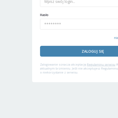
Hasło
ni
ZALOGUJ SIĘ
Zalogowanie oznacza akceptację
Regulaminu serwisu
W
aktualnym brzmieniu. Jeśli nie akceptujesz Regulaminu
o niekorzystanie z serwisu.