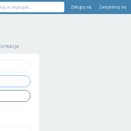
Zaloguj się
Zarejestruj się
ESTRACJA