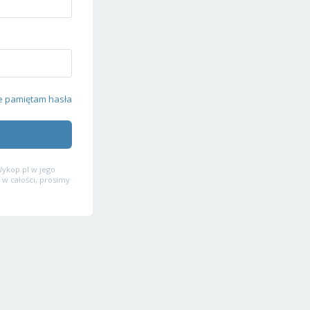
e pamiętam hasła
ykop.pl w jego
 w całości, prosimy