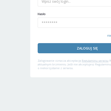
Hasło
ni
ZALOGUJ SIĘ
Zalogowanie oznacza akceptację
Regulaminu serwisu
W
aktualnym brzmieniu. Jeśli nie akceptujesz Regulaminu
o niekorzystanie z serwisu.