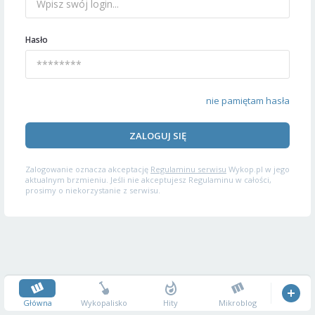
Hasło
nie pamiętam hasła
ZALOGUJ SIĘ
Zalogowanie oznacza akceptację
Regulaminu serwisu
Wykop.pl w jego
aktualnym brzmieniu. Jeśli nie akceptujesz Regulaminu w całości,
prosimy o niekorzystanie z serwisu.
Główna
Wykopalisko
Hity
Mikroblog