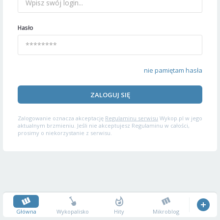
Hasło
nie pamiętam hasła
ZALOGUJ SIĘ
Zalogowanie oznacza akceptację
Regulaminu serwisu
Wykop.pl w jego
aktualnym brzmieniu. Jeśli nie akceptujesz Regulaminu w całości,
prosimy o niekorzystanie z serwisu.
Główna
Wykopalisko
Hity
Mikroblog