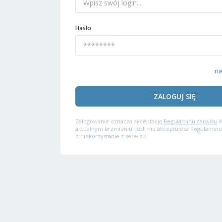
Hasło
ni
ZALOGUJ SIĘ
Zalogowanie oznacza akceptację
Regulaminu serwisu
W
aktualnym brzmieniu. Jeśli nie akceptujesz Regulaminu
o niekorzystanie z serwisu.