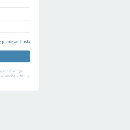
e pamiętam hasła
ykop.pl w jego
 w całości, prosimy