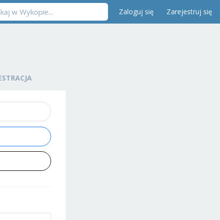
Zaloguj się
Zarejestruj się
ESTRACJA