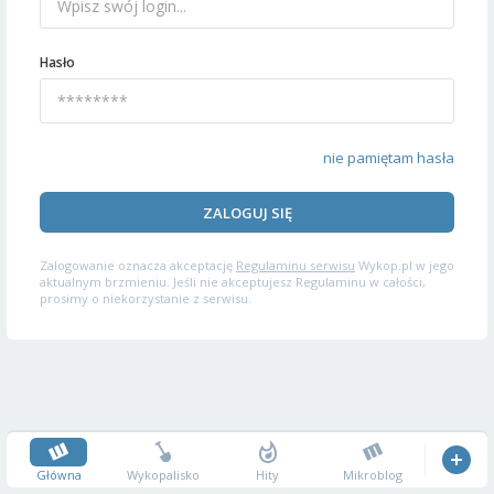
Hasło
nie pamiętam hasła
ZALOGUJ SIĘ
Zalogowanie oznacza akceptację
Regulaminu serwisu
Wykop.pl w jego
aktualnym brzmieniu. Jeśli nie akceptujesz Regulaminu w całości,
prosimy o niekorzystanie z serwisu.
Główna
Wykopalisko
Hity
Mikroblog