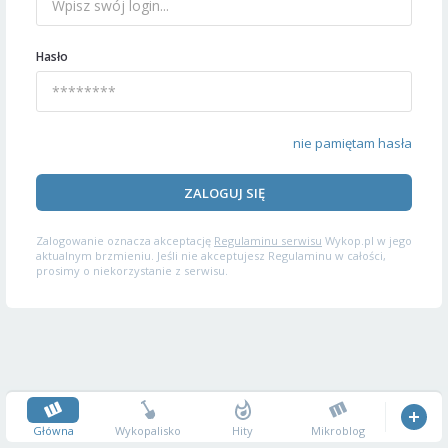
Hasło
nie pamiętam hasła
ZALOGUJ SIĘ
Zalogowanie oznacza akceptację
Regulaminu serwisu
Wykop.pl w jego
aktualnym brzmieniu. Jeśli nie akceptujesz Regulaminu w całości,
prosimy o niekorzystanie z serwisu.
Główna
Wykopalisko
Hity
Mikroblog