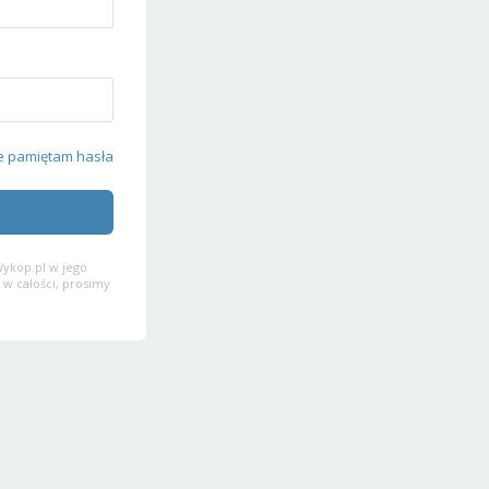
e pamiętam hasła
ykop.pl w jego
 w całości, prosimy