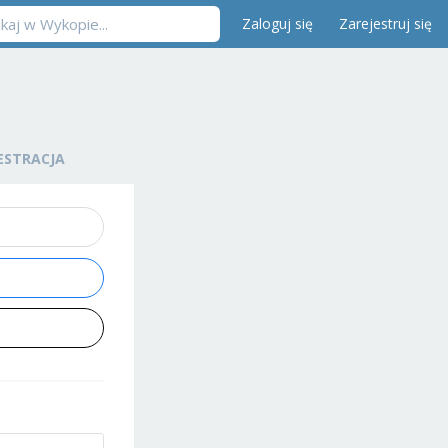
Zaloguj się
Zarejestruj się
ESTRACJA