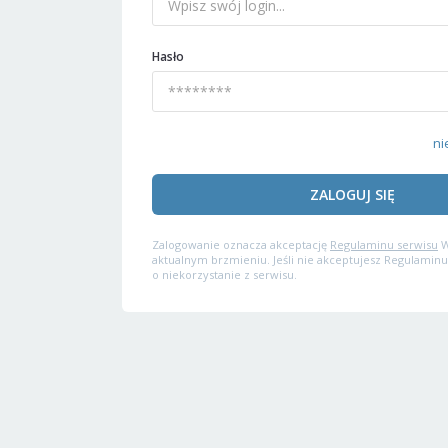
Hasło
ni
ZALOGUJ SIĘ
Zalogowanie oznacza akceptację
Regulaminu serwisu
W
aktualnym brzmieniu. Jeśli nie akceptujesz Regulaminu
o niekorzystanie z serwisu.