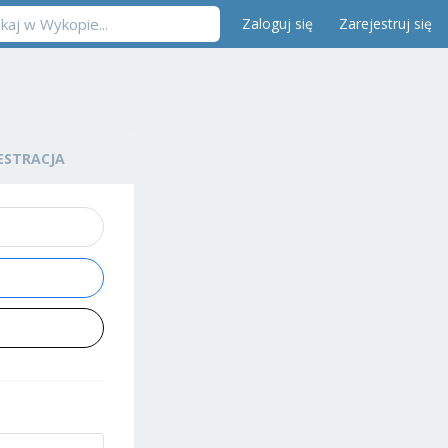
Zaloguj się
Zarejestruj się
ESTRACJA