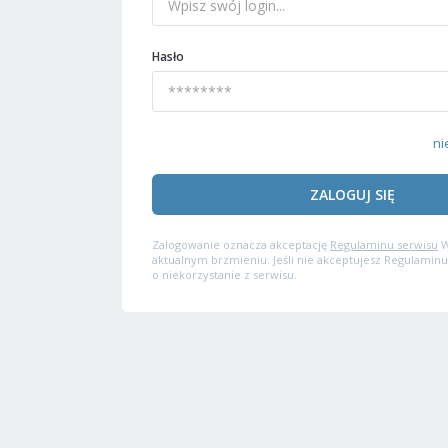
Hasło
ni
ZALOGUJ SIĘ
Zalogowanie oznacza akceptację
Regulaminu serwisu
W
aktualnym brzmieniu. Jeśli nie akceptujesz Regulaminu
o niekorzystanie z serwisu.