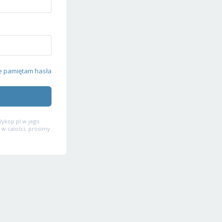
e pamiętam hasła
ykop.pl w jego
 w całości, prosimy