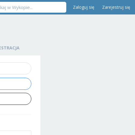
Zaloguj się
Zarejestruj się
ESTRACJA