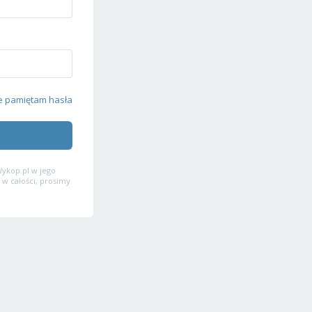
e pamiętam hasła
ykop.pl w jego
 w całości, prosimy