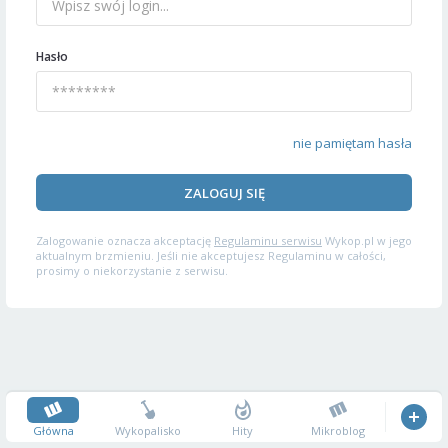
Hasło
nie pamiętam hasła
ZALOGUJ SIĘ
Zalogowanie oznacza akceptację
Regulaminu serwisu
Wykop.pl w jego
aktualnym brzmieniu. Jeśli nie akceptujesz Regulaminu w całości,
prosimy o niekorzystanie z serwisu.
Główna
Wykopalisko
Hity
Mikroblog