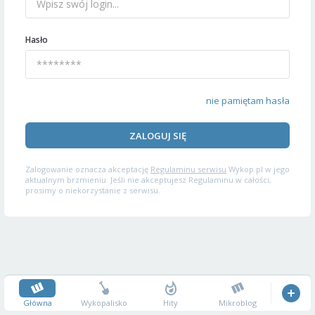
Hasło
nie pamiętam hasła
ZALOGUJ SIĘ
Zalogowanie oznacza akceptację
Regulaminu serwisu
Wykop.pl w jego
aktualnym brzmieniu. Jeśli nie akceptujesz Regulaminu w całości,
prosimy o niekorzystanie z serwisu.
Główna
Wykopalisko
Hity
Mikroblog