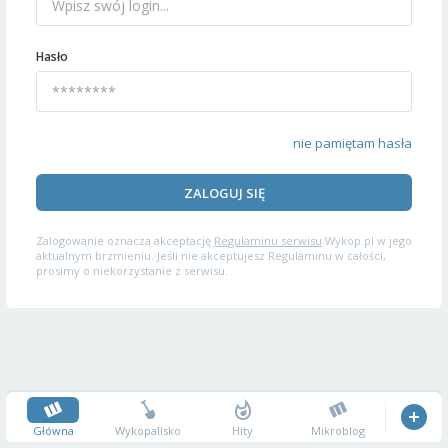
Hasło
nie pamiętam hasła
ZALOGUJ SIĘ
Zalogowanie oznacza akceptację
Regulaminu serwisu
Wykop.pl w jego
aktualnym brzmieniu. Jeśli nie akceptujesz Regulaminu w całości,
prosimy o niekorzystanie z serwisu.
Główna
Wykopalisko
Hity
Mikroblog