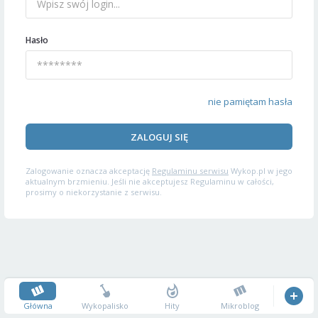
Hasło
nie pamiętam hasła
ZALOGUJ SIĘ
Zalogowanie oznacza akceptację
Regulaminu serwisu
Wykop.pl w jego
aktualnym brzmieniu. Jeśli nie akceptujesz Regulaminu w całości,
prosimy o niekorzystanie z serwisu.
Główna
Wykopalisko
Hity
Mikroblog