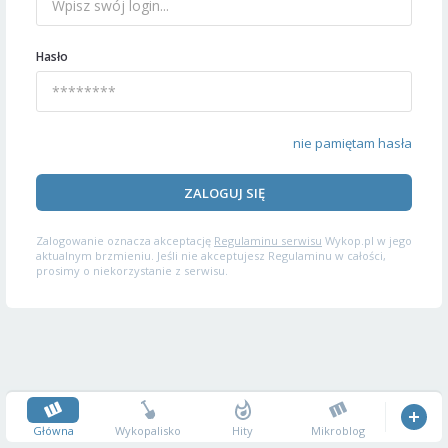
Hasło
nie pamiętam hasła
ZALOGUJ SIĘ
Zalogowanie oznacza akceptację
Regulaminu serwisu
Wykop.pl w jego
aktualnym brzmieniu. Jeśli nie akceptujesz Regulaminu w całości,
prosimy o niekorzystanie z serwisu.
Główna
Wykopalisko
Hity
Mikroblog