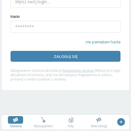
Hasło
nie pamiętam hasła
ZALOGUJ SIĘ
Zalogowanie oznacza akceptację
Regulaminu serwisu
Wykop.pl w jego
aktualnym brzmieniu. Jeśli nie akceptujesz Regulaminu w całości,
prosimy o niekorzystanie z serwisu.
Główna
Wykopalisko
Hity
Mikroblog