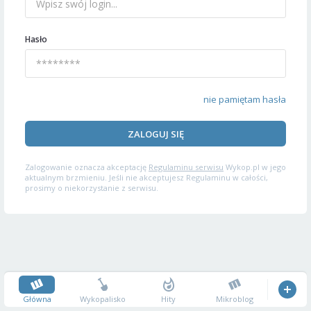
Hasło
nie pamiętam hasła
ZALOGUJ SIĘ
Zalogowanie oznacza akceptację
Regulaminu serwisu
Wykop.pl w jego
aktualnym brzmieniu. Jeśli nie akceptujesz Regulaminu w całości,
prosimy o niekorzystanie z serwisu.
Główna
Wykopalisko
Hity
Mikroblog