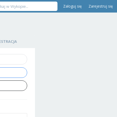
Zaloguj się
Zarejestruj się
ESTRACJA