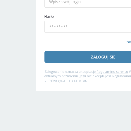
Hasło
ni
ZALOGUJ SIĘ
Zalogowanie oznacza akceptację
Regulaminu serwisu
W
aktualnym brzmieniu. Jeśli nie akceptujesz Regulaminu
o niekorzystanie z serwisu.