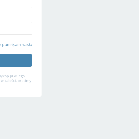
e pamiętam hasła
ykop.pl w jego
 w całości, prosimy