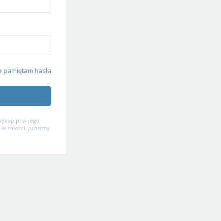
e pamiętam hasła
ykop.pl w jego
 w całości, prosimy