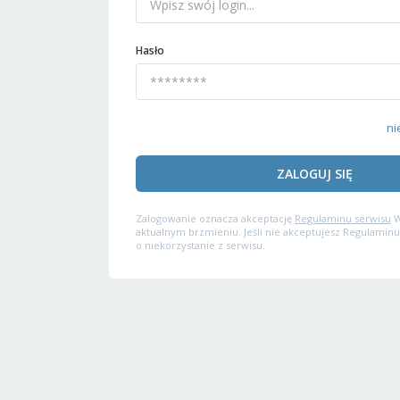
Hasło
ni
ZALOGUJ SIĘ
Zalogowanie oznacza akceptację
Regulaminu serwisu
W
aktualnym brzmieniu. Jeśli nie akceptujesz Regulaminu
o niekorzystanie z serwisu.