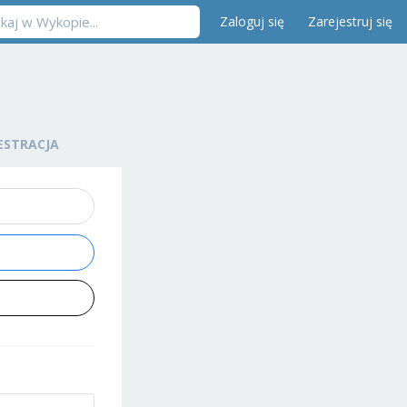
Zaloguj się
Zarejestruj się
ESTRACJA