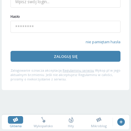
Hasło
nie pamiętam hasła
ZALOGUJ SIĘ
Zalogowanie oznacza akceptację
Regulaminu serwisu
Wykop.pl w jego
aktualnym brzmieniu. Jeśli nie akceptujesz Regulaminu w całości,
prosimy o niekorzystanie z serwisu.
Główna
Wykopalisko
Hity
Mikroblog