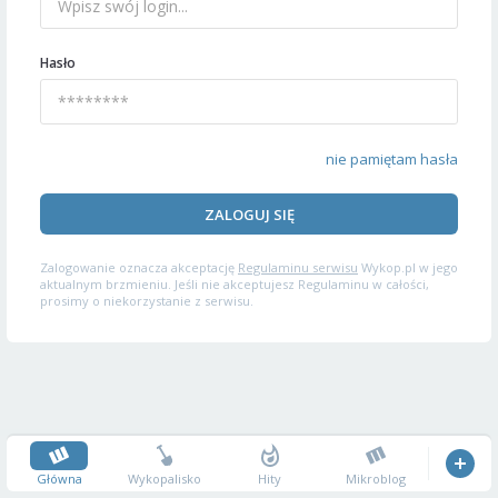
Hasło
nie pamiętam hasła
ZALOGUJ SIĘ
Zalogowanie oznacza akceptację
Regulaminu serwisu
Wykop.pl w jego
aktualnym brzmieniu. Jeśli nie akceptujesz Regulaminu w całości,
prosimy o niekorzystanie z serwisu.
Główna
Wykopalisko
Hity
Mikroblog