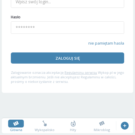
Hasło
nie pamiętam hasła
ZALOGUJ SIĘ
Zalogowanie oznacza akceptację
Regulaminu serwisu
Wykop.pl w jego
aktualnym brzmieniu. Jeśli nie akceptujesz Regulaminu w całości,
prosimy o niekorzystanie z serwisu.
Główna
Wykopalisko
Hity
Mikroblog