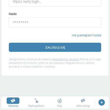
Hasło
nie pamiętam hasła
ZALOGUJ SIĘ
Zalogowanie oznacza akceptację
Regulaminu serwisu
Wykop.pl w jego
aktualnym brzmieniu. Jeśli nie akceptujesz Regulaminu w całości,
prosimy o niekorzystanie z serwisu.
Główna
Wykopalisko
Hity
Mikroblog