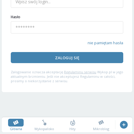
Hasło
nie pamiętam hasła
ZALOGUJ SIĘ
Zalogowanie oznacza akceptację
Regulaminu serwisu
Wykop.pl w jego
aktualnym brzmieniu. Jeśli nie akceptujesz Regulaminu w całości,
prosimy o niekorzystanie z serwisu.
Główna
Wykopalisko
Hity
Mikroblog