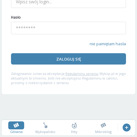
Hasło
nie pamiętam hasła
ZALOGUJ SIĘ
Zalogowanie oznacza akceptację
Regulaminu serwisu
Wykop.pl w jego
aktualnym brzmieniu. Jeśli nie akceptujesz Regulaminu w całości,
prosimy o niekorzystanie z serwisu.
Główna
Wykopalisko
Hity
Mikroblog