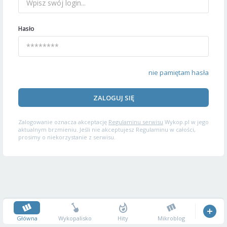
Hasło
nie pamiętam hasła
ZALOGUJ SIĘ
Zalogowanie oznacza akceptację
Regulaminu serwisu
Wykop.pl w jego
aktualnym brzmieniu. Jeśli nie akceptujesz Regulaminu w całości,
prosimy o niekorzystanie z serwisu.
Główna
Wykopalisko
Hity
Mikroblog