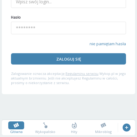
Hasło
nie pamiętam hasła
ZALOGUJ SIĘ
Zalogowanie oznacza akceptację
Regulaminu serwisu
Wykop.pl w jego
aktualnym brzmieniu. Jeśli nie akceptujesz Regulaminu w całości,
prosimy o niekorzystanie z serwisu.
Główna
Wykopalisko
Hity
Mikroblog