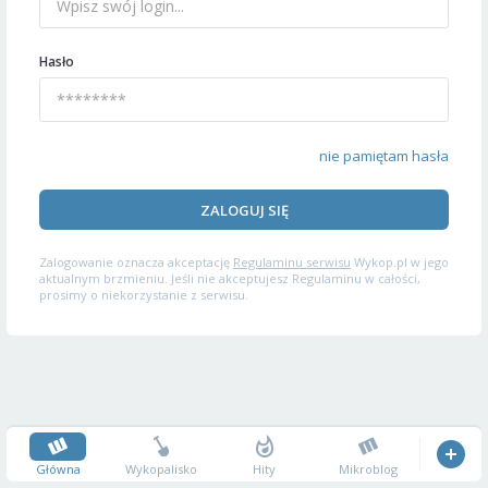
Hasło
nie pamiętam hasła
ZALOGUJ SIĘ
Zalogowanie oznacza akceptację
Regulaminu serwisu
Wykop.pl w jego
aktualnym brzmieniu. Jeśli nie akceptujesz Regulaminu w całości,
prosimy o niekorzystanie z serwisu.
Główna
Wykopalisko
Hity
Mikroblog