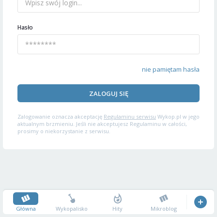
Hasło
nie pamiętam hasła
ZALOGUJ SIĘ
Zalogowanie oznacza akceptację
Regulaminu serwisu
Wykop.pl w jego
aktualnym brzmieniu. Jeśli nie akceptujesz Regulaminu w całości,
prosimy o niekorzystanie z serwisu.
Główna
Wykopalisko
Hity
Mikroblog