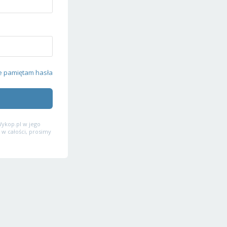
e pamiętam hasła
ykop.pl w jego
 w całości, prosimy