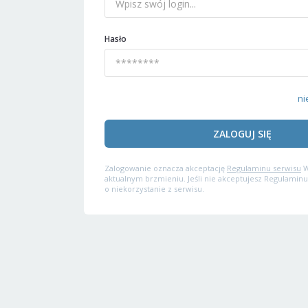
Hasło
ni
ZALOGUJ SIĘ
Zalogowanie oznacza akceptację
Regulaminu serwisu
W
aktualnym brzmieniu. Jeśli nie akceptujesz Regulaminu
o niekorzystanie z serwisu.