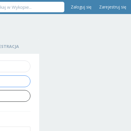
Zaloguj się
Zarejestruj się
ESTRACJA