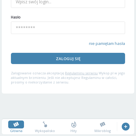
Hasło
nie pamiętam hasła
ZALOGUJ SIĘ
Zalogowanie oznacza akceptację
Regulaminu serwisu
Wykop.pl w jego
aktualnym brzmieniu. Jeśli nie akceptujesz Regulaminu w całości,
prosimy o niekorzystanie z serwisu.
Główna
Wykopalisko
Hity
Mikroblog