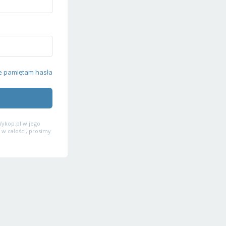
e pamiętam hasła
ykop.pl w jego
 w całości, prosimy