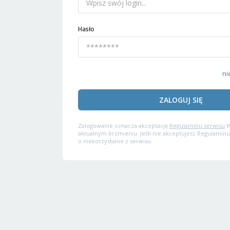
Hasło
ni
ZALOGUJ SIĘ
Zalogowanie oznacza akceptację
Regulaminu serwisu
W
aktualnym brzmieniu. Jeśli nie akceptujesz Regulaminu
o niekorzystanie z serwisu.