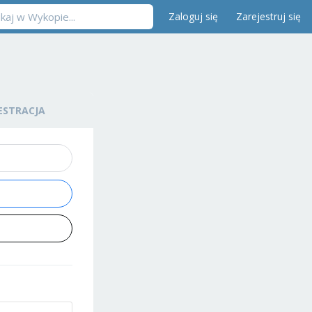
Zaloguj się
Zarejestruj się
ESTRACJA