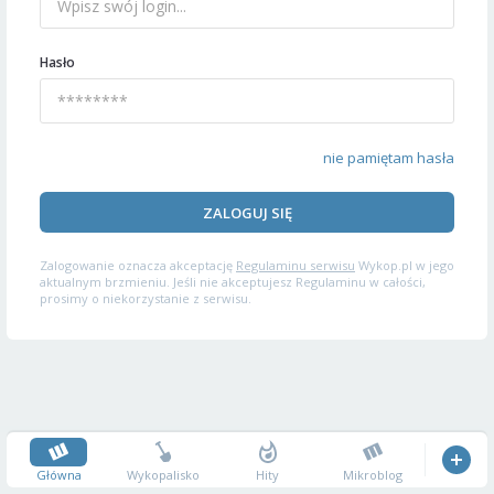
Hasło
nie pamiętam hasła
ZALOGUJ SIĘ
Zalogowanie oznacza akceptację
Regulaminu serwisu
Wykop.pl w jego
aktualnym brzmieniu. Jeśli nie akceptujesz Regulaminu w całości,
prosimy o niekorzystanie z serwisu.
Główna
Wykopalisko
Hity
Mikroblog