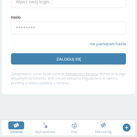
Hasło
nie pamiętam hasła
ZALOGUJ SIĘ
Zalogowanie oznacza akceptację
Regulaminu serwisu
Wykop.pl w jego
aktualnym brzmieniu. Jeśli nie akceptujesz Regulaminu w całości,
prosimy o niekorzystanie z serwisu.
Główna
Wykopalisko
Hity
Mikroblog